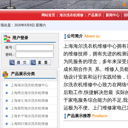
网站首页
|
海尔洗衣机维修
|
产品展示
|
新闻中心
|
招
现在是：2026年8月8日 星期六
公司简介
About us
用户登录
上海海尔洗衣机维修中心拥有
账号：
的维修技师，拥有先进的检测
密码：
为民服务的理念，多年来深受
成长期合作关 系。维修人员
产品展示分类
场设计安装和运行实践经验，
尔洗衣机维修中心致力在网络
上海海尔洗衣机维修中心
后勤工作,快捷解决您最 实际
上海闸北海尔洗衣机维修
于家电服务综合能力的不足,我
上海徐汇海尔洗衣机维修
运极为不便。上门维修家电已
上海普陀海尔洗衣机维修
产品展示
推荐
Products
上海长宁海尔洗衣机维修
上海闵行海尔洗衣机维修