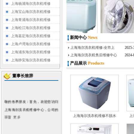
上海杨浦海尔洗衣机维修
上海宝山海尔洗衣机维修
上海青浦海尔洗衣机维修
上海松江海尔洗衣机维修
上海嘉定海尔洗衣机维修
新闻中心
News
上海海尔洗衣机维修不脱水
上海海尔洗衣售后维修站《
上海海尔洗衣机维修
上海卢湾海尔洗衣机维修
上海海尔洗衣机维修-全市上
2025-
上海浦东海尔洗衣机维修
上海海尔洗衣机售后维修中心
2024-
上海静安海尔洗衣机维修
产品展示
Products
董事长致辞
敬的各界朋友：首先，欢迎您访问
上海海尔洗衣机维修中心
，公司的
宗旨
更多
上海海尔洗衣机维修不脱水
上