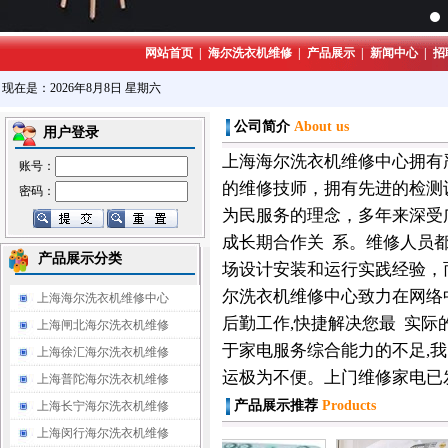
网站首页
|
海尔洗衣机维修
|
产品展示
|
新闻中心
|
招
现在是：2026年8月8日 星期六
公司简介
About us
用户登录
上海海尔洗衣机维修中心拥有
账号：
的维修技师，拥有先进的检测
密码：
为民服务的理念，多年来深受
成长期合作关 系。维修人员
产品展示分类
场设计安装和运行实践经验，
尔洗衣机维修中心致力在网络
上海海尔洗衣机维修中心
后勤工作,快捷解决您最 实际
上海闸北海尔洗衣机维修
于家电服务综合能力的不足,我
上海徐汇海尔洗衣机维修
运极为不便。上门维修家电已
上海普陀海尔洗衣机维修
产品展示
推荐
Products
上海长宁海尔洗衣机维修
上海闵行海尔洗衣机维修