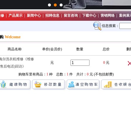
维修
|
产品展示
|
新闻中心
|
招聘信息
|
留言咨询
|
下载中心
|
营销网络
|
案例展
信息搜索：
购
Welcome
商品名称
单价(会员价)
数量
总价
删
海尔洗衣机维修《维修
元
0
元
尔售后电话)回访》
购物车里有商品：
1
种 总数：
1
件 共计：
0
元 (不包括邮费)