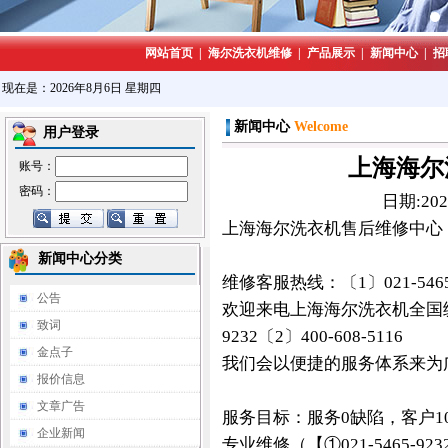
网站首页
|
海尔洗衣机维修
|
产品展示
|
新闻中心
|
招
现在是：2026年8月6日 星期四
新闻中心
Welcome
用户登录
上海海尔
账号：
密码：
日期:2024
上海海尔洗衣机售后维修中心
新闻中心分类
维修客服热线：〔1〕021-5465-9
公告
欢迎来电上海海尔洗衣机全国统一
致词
9232〔2〕400-608-5116
金点子
我们会以便捷的服务体系来为
报价信息
文章广告
服务目标：服务0缺陷，客户1
企业新闻
专业维修（【①021-5465-923